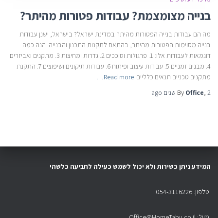
בנייה מצומצמת? עבודות פטורות מהיתר?
מה הם עבודות בנייה הפטורות מהיתר במדינת ישראל? בישראל, ישנן עבודות
בנייה מסוימות הפטורות מהיתר, בהתאם לתקנות התכנון והבנייה. הנה כמה
דוגמאות לעבודות אלו: 1. פרגולות וסוככים 2. גדרות ומחיצות 3. מתקנים ואביזרים
4. מבנים זמניים 5. עבודות עיצוב ופיתוח 6. עבודות תיקונים ושיפוצים 7. התקנת
מתקנים טכניים תנאים כלליים
Read more…
2 שנים
,
Office
By
ago
המידע ניתן כשירות ולא יכול לשמש כעילה לתביעה כלשהי
טלפון: 054-3116226
מייל: Office@HomeTabu.co.il