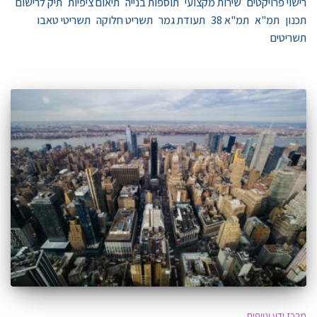
רישוי פרויקטים
שירות מקצועי
תוספות בנייה
תיאום ציפיות
תיק לרישום
תכנון
תמ"א
תמ"א 38
תעודת גמר
תשריט חלוקה
תשריטי טאבו
תשריטים
מרכז ידע וטיפים