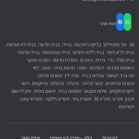
FACEBOOK
WHATSAPP
מפת אתר
38
איך מתחילים
בדיקת היתכנות
בנייה
בנייה חדשה
בנייה לא מורשית
בנייה ללא היתר
בנייה ללא היתרים
בנייה מצומצמת
בנייה פרטית
בנייה קלה
גדר
גדרות
היתרים
הסדרת חריגות
הסכמי שיתוף
השוואות תוכניות
השלכות
חומה
חריגות בנייה
טאבו
ליווי
מה צריך לעשות
עבודות בנייה
עורכי דין
פטורות מהיתר
פטורות מהיתרים
פטור מהיתר
פרגולה
פרגולות
פרויקטים
רישוי
רישוי פרויקטים
שירות מקצועי
תוספות בנייה
תיאום ציפיות
תיק לרישום
תכנון
תמ"א
תמ"א 38
תעודת גמר
תשריט חלוקה
תשריטי טאבו
תשריטים
דף הבית
בלוג – מרכז ידע וטיפים
יצירת קשר