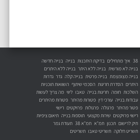
38
איך מתחילים
בדיקת היתכנות
בנייה
בנייה חדשה
בנייה לא מורשית
בנייה ללא היתר
בנייה ללא היתרים
בנייה מצומצמת
בנייה פרטית
בנייה קלה
גדר
גדרות
היתרים
הסדרת חריגות
הסכמי שיתוף
השוואות תוכניות
השלכות
חומה
חריגות בנייה
טאבו
ליווי
מה צריך לעשות
עבודות בנייה
עורכי דין
פטורות מהיתר
פטורות מהיתרים
פטור מהיתר
פרגולה
פרגולות
פרויקטים
רישוי
רישוי פרויקטים
שירות מקצועי
תוספות בנייה
תיאום ציפיות
תיק לרישום
תכנון
תמ"א
תמ"א 38
תעודת גמר
תשריט חלוקה
תשריטי טאבו
תשריטים