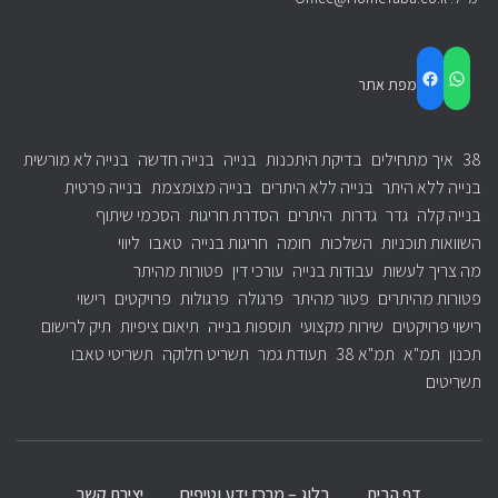
FACEBOOK
WHATSAPP
מפת אתר
38
איך מתחילים
בדיקת היתכנות
בנייה
בנייה חדשה
בנייה לא מורשית
בנייה ללא היתר
בנייה ללא היתרים
בנייה מצומצמת
בנייה פרטית
בנייה קלה
גדר
גדרות
היתרים
הסדרת חריגות
הסכמי שיתוף
השוואות תוכניות
השלכות
חומה
חריגות בנייה
טאבו
ליווי
מה צריך לעשות
עבודות בנייה
עורכי דין
פטורות מהיתר
פטורות מהיתרים
פטור מהיתר
פרגולה
פרגולות
פרויקטים
רישוי
רישוי פרויקטים
שירות מקצועי
תוספות בנייה
תיאום ציפיות
תיק לרישום
תכנון
תמ"א
תמ"א 38
תעודת גמר
תשריט חלוקה
תשריטי טאבו
תשריטים
דף הבית
בלוג – מרכז ידע וטיפים
יצירת קשר