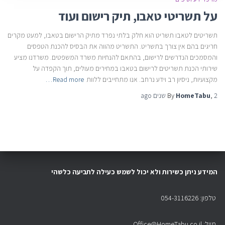
על תשריטי טאבו, תיק רישום ועוד
תשריטים לטאבו תשריט הוא חלק בלתי נפרד מתיק הרישום בטאבו, למעט מקרים
חריגים בהם אין צורך בתשריט. התשריט מהווה את הבסיס להכנת הטפסים
והמסמכים הנדרשים לרישום, בהתאם להנחיות משרד המשפטים. משרדנו מציע
שירותי הכנת תשריטים לרישום בטאבו במחירים מעולים, תוך הקפדה על
מקצועיות, ניסיון רב וידע נרחב. אנו מתחייבים ללוות
Read more…
2 שנים
,
HomeTabu
By
ago
המידע ניתן כשירות ולא יכול לשמש כעילה לתביעה כלשהי
טלפון: 054-3116226
מייל: Office@HomeTabu.co.il