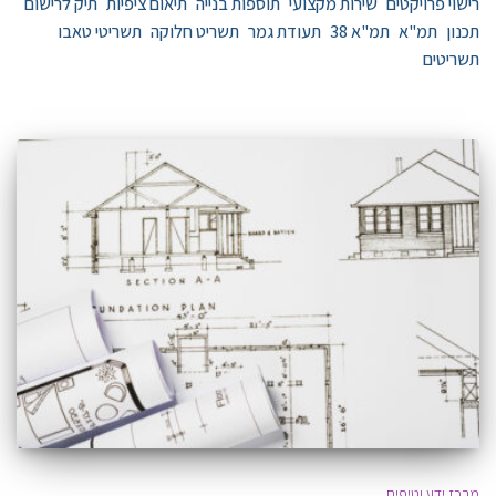
רישוי פרויקטים
שירות מקצועי
תוספות בנייה
תיאום ציפיות
תיק לרישום
תכנון
תמ"א
תמ"א 38
תעודת גמר
תשריט חלוקה
תשריטי טאבו
תשריטים
מרכז ידע וטיפים