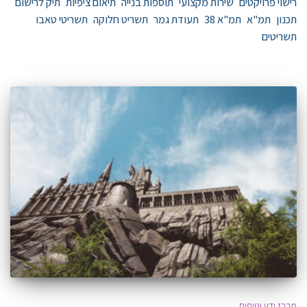
רישוי פרויקטים
שירות מקצועי
תוספות בנייה
תיאום ציפיות
תיק לרישום
תכנון
תמ"א
תמ"א 38
תעודת גמר
תשריט חלוקה
תשריטי טאבו
תשריטים
מרכז ידע וטיפים