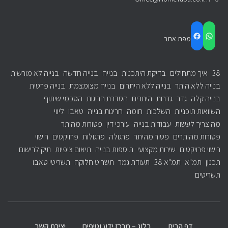
FACEBOOK
WHATSAPP
מפת אתר
38
איך מתחילים
בדיקת היתכנות
בנייה
בנייה חדשה
בנייה לא מורשית
בנייה ללא היתר
בנייה ללא היתרים
בנייה מצומצמת
בנייה פרטית
בנייה קלה
גדר
גדרות
היתרים
הסדרת חריגות
הסכמי שיתוף
השוואות תוכניות
השלכות
חומה
חריגות בנייה
טאבו
ליווי
מה צריך לעשות
עבודות בנייה
עורכי דין
פטורות מהיתר
פטורות מהיתרים
פטור מהיתר
פרגולה
פרגולות
פרויקטים
רישוי
רישוי פרויקטים
שירות מקצועי
תוספות בנייה
תיאום ציפיות
תיק לרישום
תכנון
תמ"א
תמ"א 38
תעודת גמר
תשריט חלוקה
תשריטי טאבו
תשריטים
דף הבית
בלוג – מרכז ידע וטיפים
יצירת קשר