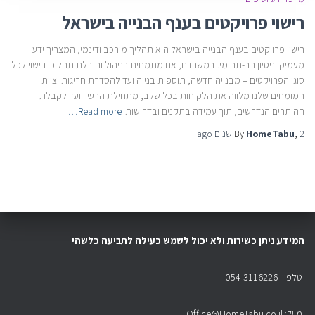
רישוי פרויקטים בענף הבנייה בישראל
רישוי פרויקטים בענף הבנייה בישראל הוא תהליך מורכב ודינמי, המצריך ידע
מעמיק וניסיון רב-תחומי. במשרדנו, אנו מתמחים בניהול והובלת תהליכי רישוי לכל
סוגי הפרויקטים – מבנייה חדשה, תוספות בנייה ועד להסדרת חריגות. צוות
המומחים שלנו מלווה את הלקוחות בכל שלב, מתחילת הרעיון ועד לקבלת
ההיתרים הנדרשים, תוך עמידה בתקנים ובדרישות
Read more…
2 שנים
,
HomeTabu
By
ago
המידע ניתן כשירות ולא יכול לשמש כעילה לתביעה כלשהי
טלפון: 054-3116226
מייל: Office@HomeTabu.co.il